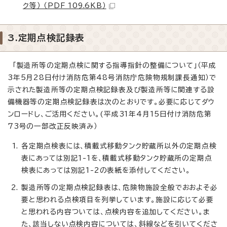
ク等） （PDF 109.6KB）
3.定期点検記録表
「製造所等の定期点検に関する指導指針の整備について」（平成
3年5月28日付け消防危第48号消防庁危険物規制課長通知）で
示された製造所等の定期点検記録表及び製造所等に関連する設
備機器等の定期点検記録表は次のとおりです。必要に応じてダウ
ンロードし、ご活用ください。(平成31年4月15日付け消防危第
73号の一部改正反映済み）
各定期点検表には、積載式移動タンク貯蔵所以外の定期点検
表にあっては別記1-1を、積載式移動タンク貯蔵所の定期点
検表にあっては別記1-2の表紙を添付してください。
製造所等の定期点検記録表は、危険物施設全般でおおよそ必
要と思われる点検項目を列挙しています。施設に応じて必要
と思われる内容ついては、点検内容を追加してください。ま
た、該当しない点検内容については、斜線などを引いてくださ