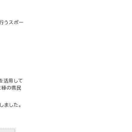
行うスポー
金を活用して
と緑の県民
しました。