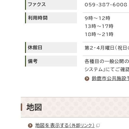
ファクス
059-387-6008
利用時間
9時～12時
13時～17時
18時～21時
休館日
第2・4月曜日（祝日
備考
各種目の一般公開の
システム」にてご確
鈴鹿市公共施設
地図
地図を表示する
（外部リンク）