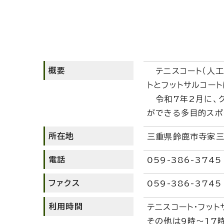
概要
テニスコート（人工
トとフットサルコー
令和7年2月に、ク
ができる多目的スポ
所在地
三重県鈴鹿市寺家三
電話
059-386-3745
ファクス
059-386-3745
利用時間
テニスコート・フット
その他は9時～17