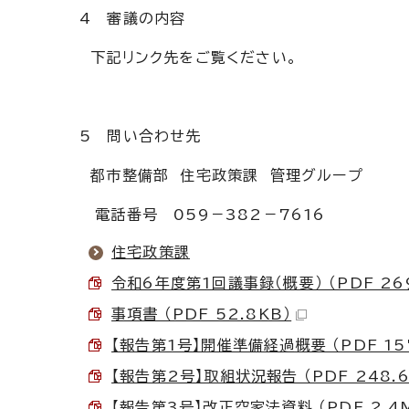
4 審議の内容
下記リンク先をご覧ください。
5 問い合わせ先
都市整備部 住宅政策課 管理グループ
電話番号 059－382－7616
住宅政策課
令和6年度第1回議事録（概要） （PDF 269
事項書 （PDF 52.8KB）
【報告第1号】開催準備経過概要 （PDF 157
【報告第2号】取組状況報告 （PDF 248.6
【報告第3号】改正空家法資料 （PDF 2.4