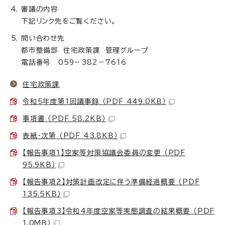
審議の内容
下記リンク先をご覧ください。
問い合わせ先
都市整備部 住宅政策課 管理グループ
電話番号 059－382－7616
住宅政策課
令和5年度第1回議事録 （PDF 449.0KB）
事項書 （PDF 58.2KB）
表紙・次第 （PDF 43.8KB）
【報告事項1】空家等対策協議会委員の変更 （PDF
95.9KB）
【報告事項2】対策計画改定に伴う準備経過概要 （PDF
135.5KB）
【報告事項3】令和4年度空家等実態調査の結果概要 （PDF
1.0MB）