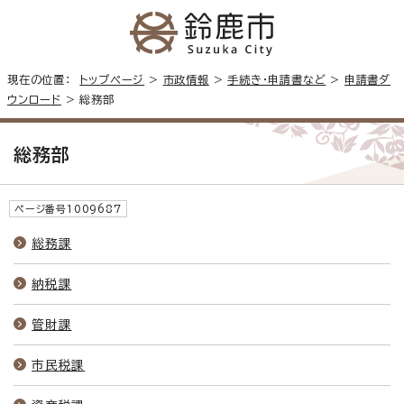
現在の位置：
トップページ
>
市政情報
>
手続き・申請書など
>
申請書ダ
ウンロード
> 総務部
総務部
ページ番号1009687
総務課
納税課
管財課
市民税課