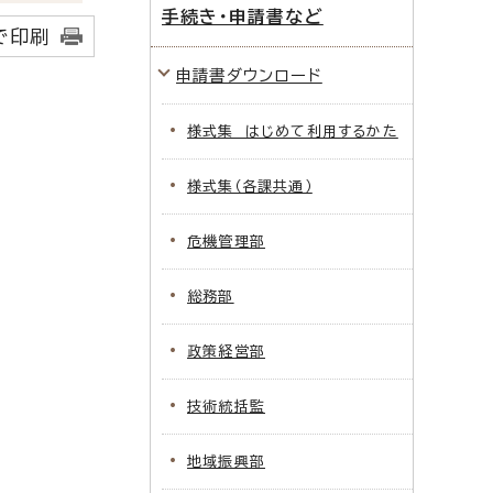
手続き・申請書など
で印刷
申請書ダウンロード
様式集 はじめて利用するかた
様式集（各課共通）
危機管理部
総務部
政策経営部
技術統括監
地域振興部