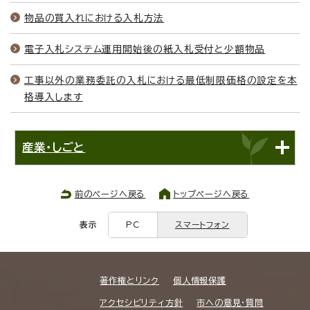
物品の買入れにおける入札方法
電子入札システム運用開始後の紙入札受付と少額物品
工事以外の業務委託の入札における最低制限価格の設定を本
格導入します
産業・しごと
前のページへ戻る
トップページへ戻る
表示
PC
スマートフォン
著作権とリンク
個人情報保護
アクセシビリティ方針
市への意見・質問