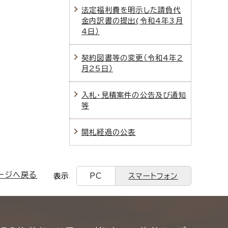
法定福利費を明示した請負代
金内訳書の提出(令和4年3月
4日）
契約図書等の変更（令和4年2
月25日）
入札・見積案件の公告及び通知
等
開札経過の公表
ージへ戻る
表示
PC
スマートフォン