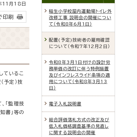
11月18日
稲生小学校屋内運動場トイレ外
で印刷
改修工事 説明会の開催につい
て（令和8年6月1日）
配置(予定)技術者の雇用確認
について（令和7年12月2日）
令和8年3月1日付けの設計労
務単価の改訂に伴う特例措置
しているこ
及びインフレスライド条項の適
用について（令和8年3月13
（予定）技
日）
、「監理技
電子入札説明書
知書」等の
総合評価落札方式の改正及び
低入札価格調査基準の見直し
に関する説明会の開催