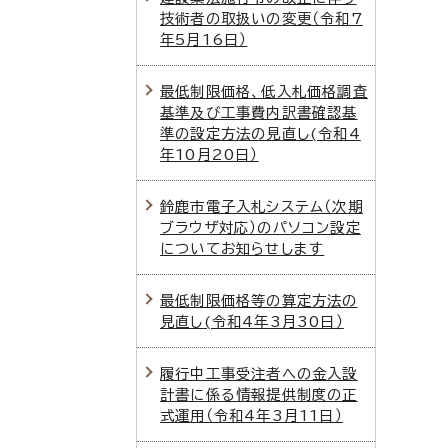
技術者の取扱いの変更（令和7
年5月16日）
最低制限価格、低入札価格調査
基準及び工事費内訳書確認基
準の設定方法の見直し(令和4
年10月20日）
鈴鹿市電子入札システム（次期
ブラウザ対応）のパソコン設定
についてお知らせします
最低制限価格等の算定方法の
見直し(令和4年3月30日）
履行中工事受注者への金入設
計書に係る情報提供制度の正
式運用（令和4年3月11日）