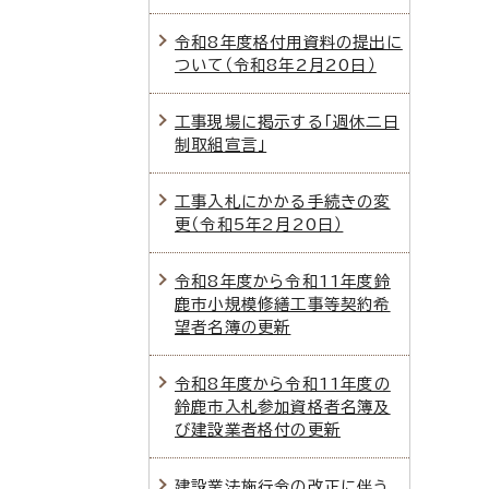
令和8年度格付用資料の提出に
ついて（令和8年2月20日）
工事現場に掲示する「週休二日
制取組宣言」
工事入札にかかる手続きの変
更（令和5年2月20日）
令和8年度から令和11年度鈴
鹿市小規模修繕工事等契約希
望者名簿の更新
令和8年度から令和11年度の
鈴鹿市入札参加資格者名簿及
び建設業者格付の更新
建設業法施行令の改正に伴う