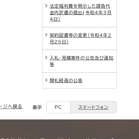
法定福利費を明示した請負代
金内訳書の提出(令和4年3月
4日）
契約図書等の変更（令和4年2
月25日）
入札・見積案件の公告及び通知
等
開札経過の公表
ージへ戻る
表示
PC
スマートフォン