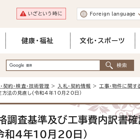
いざという時に
Foreign language
健康・福祉
文化・スポーツ
・契約・検査・技術管理
>
入札・契約情報
>
工事・物件に関す
方法の見直し(令和4年10月20日）
格調査基準及び工事費内訳書確
和4年10月20日）