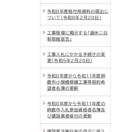
令和8年度格付用資料の提出に
ついて（令和8年2月20日）
工事現場に掲示する「週休二日
制取組宣言」
工事入札にかかる手続きの変
更（令和5年2月20日）
令和8年度から令和11年度鈴
鹿市小規模修繕工事等契約希
望者名簿の更新
令和8年度から令和11年度の
鈴鹿市入札参加資格者名簿及
び建設業者格付の更新
建設業法施行令の改正に伴う