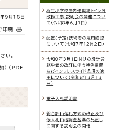
稲生小学校屋内運動場トイレ外
改修工事 説明会の開催につい
年9月18日
て（令和8年6月1日）
で印刷
配置(予定)技術者の雇用確認
について（令和7年12月2日）
さい。
令和8年3月1日付けの設計労
務単価の改訂に伴う特例措置
） （PDF
及びインフレスライド条項の適
用について（令和8年3月13
日）
電子入札説明書
総合評価落札方式の改正及び
低入札価格調査基準の見直し
に関する説明会の開催