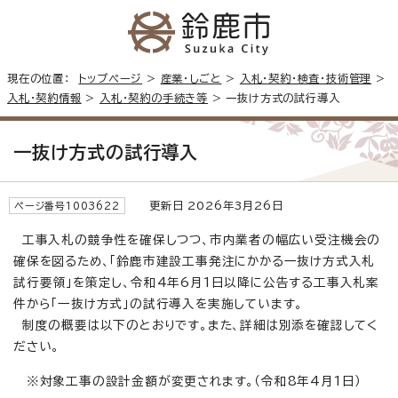
現在の位置：
トップページ
>
産業・しごと
>
入札・契約・検査・技術管理
>
入札・契約情報
>
入札・契約の手続き等
> 一抜け方式の試行導入
一抜け方式の試行導入
更新日 2026年3月26日
ページ番号1003622
工事入札の競争性を確保しつつ、市内業者の幅広い受注機会の
確保を図るため、「鈴鹿市建設工事発注にかかる一抜け方式入札
試行要領」を策定し、令和4年6月1日以降に公告する工事入札案
件から「一抜け方式」の試行導入を実施しています。
制度の概要は以下のとおりです。また、詳細は別添を確認してく
ださい。
※対象工事の設計金額が変更されます。（令和8年4月1日）