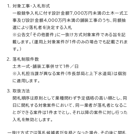
対象工事・入札形式
一般競争入札に付す設計金額7,000万円未満の土木一式工
事及び設計金額4,000万円未満の舗装工事のうち、同額抽
選により落札者を決定する入札
※公告文「その他要件」に一抜け方式対象案件である旨を記
載します。（運用上対象案件が1件のみの場合でも記載されま
す。）
落札制限件数
土木一式・舗装工事併せて1件／日
※入札担当課が異なる案件（市長部局と上下水道局）は個別
に適用します。
取抜方法
開札順序は原則として業種問わず予定価格の高い順とし、同
日に開札する対象案件において、同一業者が落札者となるこ
とができる案件は1件までとし、それ以降の案件に対し行った
入札を無効とします。
一抜け方式では落札候補者が失格となった場合、その後に開札