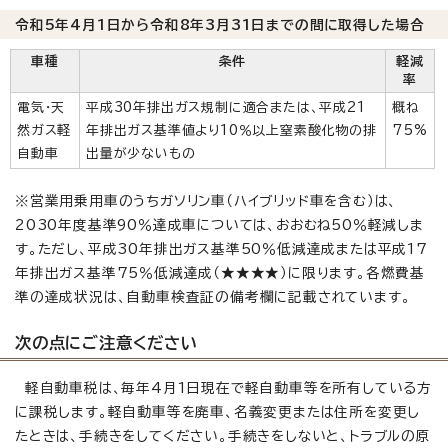
令和5年4月1日から令和8年3月31日までの間に取得した場合
車種
条件
軽減
率
電気・天
平成30年排出ガス規制に適合または、平成21
概ね
然ガス軽
年排出ガス基準値より10％以上窒素酸化物の排
75%
自動車
出量が少ないもの
※営業用乗用車のうちガソリン車（ハイブリッド車を含む）は、
2030年度基準90％達成車については、おおむね50％軽減しま
す。ただし、平成30年排出ガス基準50％低減達成または平成17
年排出ガス基準75％低減達成（★★★★）に限ります。各燃費基
準の達成状況は、自動車検査証の備考欄に記載されています。
次の点にご注意ください
軽自動車税は、毎年4月1日現在で軽自動車等を所有している方
に課税します。軽自動車等を廃車、名義変更または住所を変更し
たときは、手続きをしてください。手続きをしないと、トラブルの原