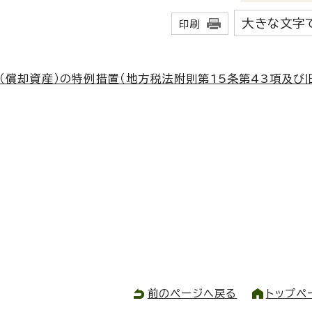
大きな文字
印刷
償却資産）の特例措置（地方税法附則第15条第43項及び旧
前のページへ戻る
トップペ