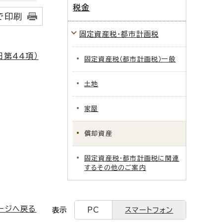
税金
で印刷
固定資産税・都市計画税
第44項）
固定資産税（都市計画税）一般
土地
家屋
償却資産
固定資産税・都市計画税に関連
するその他のご案内
ージへ戻る
表示
PC
スマートフォン