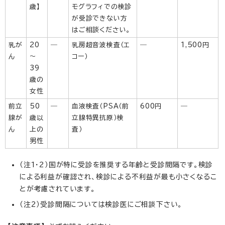
歳】
モグラフィでの検診
が受診できない方
はご相談ください。
乳が
20
―
乳房超音波検査（エ
―
1,500円
ん
～
コー）
39
歳の
女性
前立
50
―
血液検査（PSA（前
600円
―
腺が
歳以
立腺特異抗原）検
ん
上の
査）
男性
（注1・2）国が特に受診を推奨する年齢と受診間隔です。検診
による利益が確認され、検診による不利益が最も小さくなるこ
とが考慮されています。
（注2）受診間隔については検診医にご相談下さい。