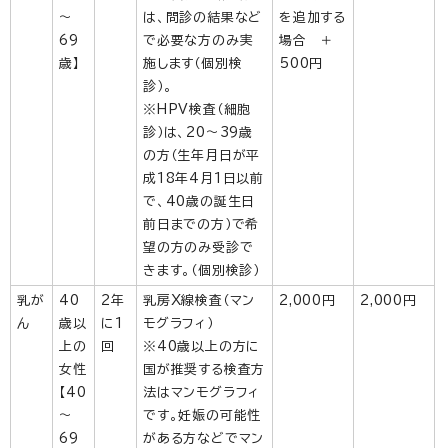
～
は、問診の結果など
を追加する
69
で必要な方のみ実
場合 ＋
歳】
施します（個別検
500円
診）。
※HPV検査（細胞
診）は、20～39歳
の方（生年月日が平
成18年4月1日以前
で、40歳の誕生日
前日までの方）で希
望の方のみ受診で
きます。（個別検診）
乳が
40
2年
乳房X線検査（マン
2,000円
2,000円
ん
歳以
に1
モグラフィ）
上の
回
※40歳以上の方に
女性
国が推奨する検査方
【40
法はマンモグラフィ
～
です。妊娠の可能性
69
がある方などでマン