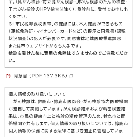
す。（乳がん検診・前立腺がん検診・肺がん検診のたんの検査・
子宮がん検診のHPV検査は除く）。受診前に、受付でお申し出
ください。
※「市民税非課税世帯」の確認には、本人確認ができるもの
（運転免許証・マイナンバーカードなど）の提示と同意書（課税
状況調査）の記入が必要です。同意書は地域医療推進課窓口
または市ウェブサイトからも入手です。
検診を受けた後に費用の免除はできませんのでご注意くださ
い。
同意書 （PDF 137.3KB）
個人情報の取り扱いについて
がん検診は、鈴鹿市・鈴鹿市医師会・がん検診協力医療機関
が連携して実施しています。がん検診結果および精密検査結
果は、市民の健康向上と検診の精度管理のため、鈴鹿市と関
係機関で共有します。個人情報の取り扱いについては、鈴鹿市
個人情報の保護に関する法律に基づき適正に管理していま