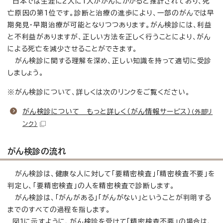
日本では生涯に2人に1人ががんにかかると推計されており、死
亡原因の第1位です。診断と治療の進歩により、一部のがんでは早
期発見・早期治療が可能となりつつあります。がん検診には、利益
と不利益がありますが、正しい方法を正しく行うことにより、がん
による死亡を減少させることができます。
がん検診に関する理解を深め、正しい知識を持って適切に受診
しましょう。
※がん検診について、詳しくは次のリンクをご覧ください。
がん検診について もっと詳しく（がん情報サービス）
（外部リ
ンク）
がん検診の流れ
がん検診は、健康な人に対して「要精密検査」「精密検査不要」を
判定し、「要精密検査」の人を精密検査で診断します。
がん検診は、「がんがある」「がんがない」ということが判明する
までのすべての過程を指します。
図1に示すように、がん検診を受けて「精密検査不要」の場合は、