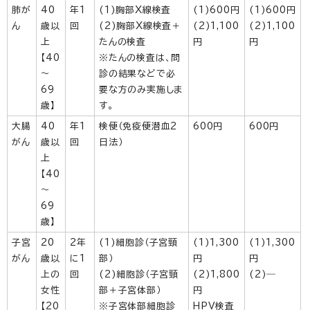
肺が
40
年1
(1)胸部X線検査
(1)600円
(1)600円
ん
歳以
回
(2)胸部X線検査＋
(2)1,100
(2)1,100
上
たんの検査
円
円
【40
※たんの検査は、問
～
診の結果などで必
69
要な方のみ実施しま
歳】
す。
大腸
40
年1
検便（免疫便潜血2
600円
600円
がん
歳以
回
日法）
上
【40
～
69
歳】
子宮
20
2年
(1)細胞診（子宮頸
(1)1,300
(1)1,300
がん
歳以
に1
部）
円
円
上の
回
(2)細胞診（子宮頸
(2)1,800
(2)―
女性
部＋子宮体部）
円
【20
※子宮体部細胞診
HPV検査