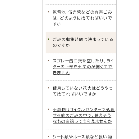
乾電池・蛍光管などの有害ごみ
は、どのように捨てればいいで
すか
ごみの収集時間は決まっている
のですか
スプレー缶に穴を空けたり、ライ
ターの上部を外すのが怖くてで
きません
使用していない花火はどうやっ
て捨てればいいですか
不燃物リサイクルセンターで処理
する前のごみの中で、使えそう
なものを譲ってもらえませんか
シート類やホース類など長い物