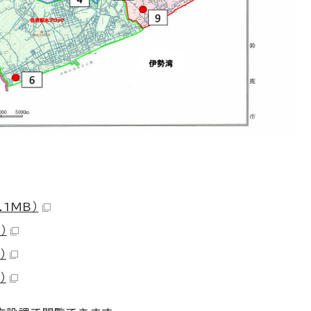
.1MB）
）
）
）