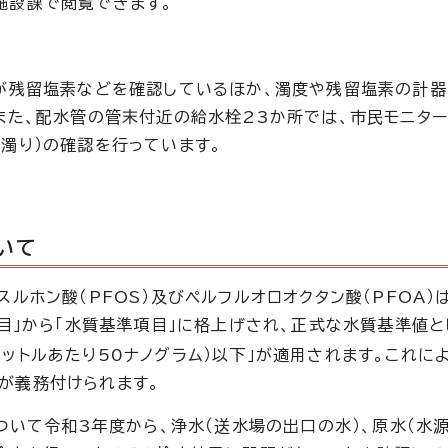
施設課で閲覧できます。
が残留塩素などを確認しているほか、濁度や残留塩素の計器
また、配水管の管末付近の給水栓23か所では、市民モニター
濁り）の確認を行っています。
いて
ホン酸（PFOS）及びペルフルオロオクタン酸（PFOA）は
項目」から「水質基準項目」に格上げされ、正式な水質基準値と
リットルあたり50ナノグラム）以下」が適用されます。これに
が義務付けられます。
ついて令和3年度から、浄水（送水場の出口の水）、原水（水