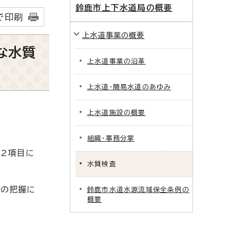
鈴鹿市上下水道局の概要
で印刷
上水道事業の概要
な水質
上水道事業の沿革
上水道・簡易水道のあゆみ
上水道施設の概要
組織・事務分掌
52項目に
水質検査
状の把握に
鈴鹿市水道水源流域保全条例の
概要