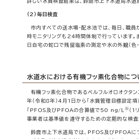
詳しい水質検査結果は、鈴鹿市上下水道局水道
（2）毎日検査
市内すべての送水場・配水池では、毎日、職員
時モニタリングも24時間体制で行っています。
日自宅の蛇口で残留塩素の測定や水の外観（色・
水道水における有機フッ素化合物につ
有機フッ素化合物であるペルフルオロオクタンスル
年（令和8年）4月1日から「水質管理目標設定
※
「PFOS及びPFOAの合算値で50 ng/L
（1
事業者は基準値を遵守するための定期的な検査
鈴鹿市上下水道局では、PFOS及びPFOAに