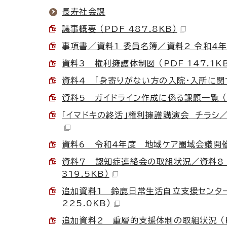
長寿社会課
議事概要 （PDF 487.8KB）
事項書／資料1 委員名簿／資料2 令和4年
資料3 権利擁護体制図 （PDF 147.1K
資料4 「身寄りがない方の入院・入所に関する
資料5 ガイドライン作成に係る課題一覧 （PD
「イマドキの終活」権利擁護講演会 チラシ／「
資料6 令和4年度 地域ケア圏域会議開催報告
資料7 認知症連絡会の取組状況／資料8 
319.5KB）
追加資料1 鈴鹿日常生活自立支援センター 
225.0KB）
追加資料2 重層的支援体制の取組状況 （PD