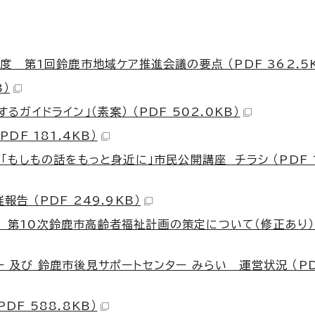
度 第1回鈴鹿市地域ケア推進会議の要点 （PDF 362.5K
B）
ガイドライン」（素案） （PDF 502.0KB）
F 181.4KB）
もしもの話をもっと身近に」市民公開講座 チラシ （PDF 1
 （PDF 249.9KB）
第10次鈴鹿市高齢者福祉計画の策定について（修正あり） 
及び 鈴鹿市後見サポートセンター みらい 運営状況 （P
F 588.8KB）