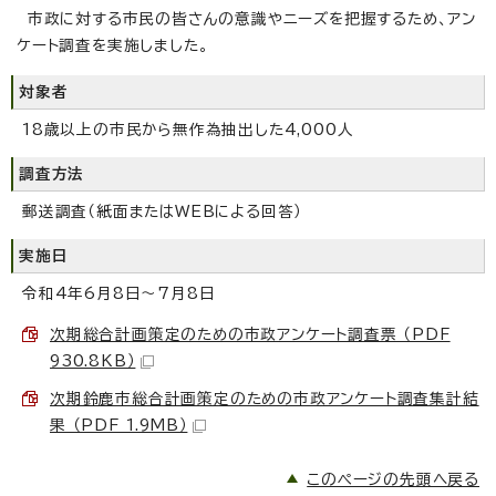
市政に対する市民の皆さんの意識やニーズを把握するため、アン
ケート調査を実施しました。
対象者
18歳以上の市民から無作為抽出した4,000人
調査方法
郵送調査（紙面またはWEBによる回答）
実施日
令和4年6月8日～7月8日
次期総合計画策定のための市政アンケート調査票 （PDF
930.8KB）
次期鈴鹿市総合計画策定のための市政アンケート調査集計結
果 （PDF 1.9MB）
このページの先頭へ戻る