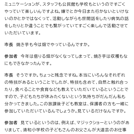
ミュニケーションが、スタッフも公民館も学校もというのですごく
やっていて楽しいんですよね。嫌でとか今日また行かないといけな
いのかとかではなくって、活動しながらも世間話をしたり病気の話
をしたりとか違うことでも繋がっていてすごく楽しんで活動させて
いただいています。
市長
焼き芋も今は畑でやっているんですか。
参加者
今年は借りる畑がなくなってしまって、焼き芋は収穫もな
にもできなかったんです。
市長
そうですか。ちょっと残念ですね。本当にいろんなそれぞれ
の特技があるということでしたが、特技も含めて、自然と触れ合っ
たり、食べることや食育なども教えていただいているということで
すので、子どもたちが休みたくないという気持ちがだんだん私も
分かってきました。この放課後子ども教室は、保護者の方も一緒に
参加していただいているんでしょうか。見ているだけなんですか。
参加者
見ているというのは、例えば、マジックショーというのがあ
りまして、清和小学校の子どもさんのお父さんが大道芸のお仕事