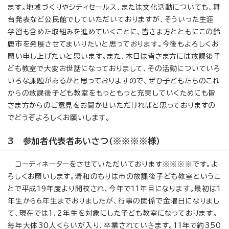
ます。地域づくりやシティセールス、または文化活動についても、舞
台発表など公民館でしていただいておりますが、そういった生涯
学習も含めた取組みを進めていくことに、皆さま方とともにこの鈴
鹿市を発展させてまいりたいと思っております。今後もよろしくお
願い申し上げたいと思います。また、本日は皆さま方には放課後子
ども教室で大変お世話になっておりまして、その活動についていろ
いろな課題があるかと思っておりますので、ぜひ子どもたちのこれ
からの放課後子ども教室をもっともっと充実していくためにも皆
さま方からのご意見をお聞かせいただければと思っておりますの
でどうぞよろしくお願いします。
3 参加者代表者あいさつ（※※※※様）
コーディネーターをさせていただいております※※※※です。よ
ろしくお願いします。清和のもりは市の放課後子ども教室というこ
とで平成19年度より開校され、今年で11年目になります。最初は1
年生から6年生までおりましたが、行事の関係で金曜日になりまし
て、現在では1、2年生を対象にした子ども教室になっております。
毎年大体30人くらいが入り、卒業されていきます。11年で約350