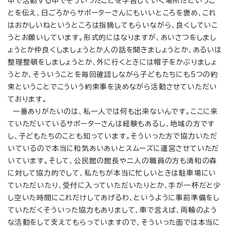
中で活動する中でそういったことを学習していく場所だというこ
とを伝え、日ごろからサポーターさんにもいいところを褒め、これ
はおかしいねというところは指摘してもらいながら、良くしていこ
うとお願いしています。形式的にはなりますが、あいさつをしまし
ょうとか仲良くしましょうとか人の話を聞きましょうとか、あるいは
整理整頓をしましょうとか、外に行くときには帽子をかぶりましょ
うとか、そういうことを毎回確認しながら子どもたちにも5つの約
束ということでこういう約束事を決めながら活動させていただい
ております。
一番ありがたいのは、私一人では何も出来ないんです。ここに来
ていただいているサポーターさんは経験もあるし、地域の方です
し、子どもたちのことも知っています。そういった方で協力いただ
いているので本当に和気あいあいとスムーズに運営させていただ
いています。そして、公民館の館長や二人の職員の方も清和の森
に対して協力的でして、私たちが本当に忙しいときは駐車場にい
ていただいたり、受付に入っていただいたりとか、手が一杯だと少
し空いた時間にこれだけしてあげるわ、というように事前準備をし
ていただくそういった協力もありまして、車で言えば、両輪のよう
な活動をして支えてもらっていますので、そういった面では本当に