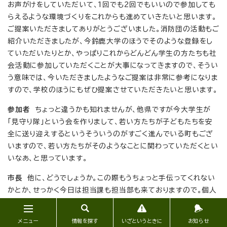
お声がけをしていただいて、1回でも2回でもいいので参加しても
らえるような環境づくりをこれからも進めていきたいと思います。
ご提案いただきましてありがとうございました。消防団の活動もご
紹介いただきましたが、今鈴鹿大学のほうでそのような登録をし
ていただいたりとか、やっぱりこれからどんどん学生の方たちも社
会活動に参加していただくことが大事になってきますので、そうい
う意味では、今いただきましたようなご提案は非常に参考になりま
すので、学校のほうにもぜひ提案させていただきたいと思います。
参加者
ちょっと違うかも知れませんが、他県ですが今大学生が
「見守り隊」という会を作りまして、若い方たちが子どもたちを安
全に送り迎えするというそういうのがすごく進んでいる町もござ
いますので、若い方たちがそのようなことに関わっていただくとい
いなあ、と思っています。
市長
他に、どうでしょうか。この際もうちょっと手伝ってくれない
かとか、せっかく今日は担当課も担当部も来ておりますので。個人
的な要望はダメとは言っておりましたが、もう少し改善していただ
けると活動しやすくなるとかございましたら、ぜひ。
メニュー
情報を探す
いざというときに
お知らせ