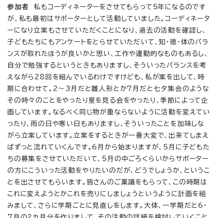
参加者
私もコーディネーターをさせてもらって5年になるのです
が、私も最初はサポーターとして活動していました。コーディネータ
ーになり立案もさせていただくことになり、過去の活動を確認し、
子どもたちにもアンケートをとらせていただいて、知・徳・体のバラ
ンスが取れたほうが良いかと思い、工作や運動的なものもあるし、
自分で勉強するというときもありますし、そういったバランスを考
えながら28回を組んでいるわけですけども、私が案を出して、時
期に合わせて。2～3月だと雛人形とか7月だと七夕集会のような
その時々のことをやったり星を見る会をやったり、季節によって企
画しています。なるべく同じ物が重ならないように活動を変えてい
ったり、雨の日や寒い日もありますし、そういったことを加味しな
がら立案しています。立案をするときが一番大変で、出来てしまえ
ばずっと流れていくんです。6月から始まりますが、5月に子どもた
ちの募集をさせていただいて、5月の中ごろくらいからサポーター
の方にこういった活動をやりたいのだが、どうでしょうか、というこ
とを出させてもらいます。皆さんのご稟議をもらって、この時期は
これに変えようとかこれを売りにしましょうというように計画を組
みまして、さらに学期ごとに見直しをします。大体、一学期だと6・
7月の2カ月分を作りまして、その活動の詳細を検討していくこと