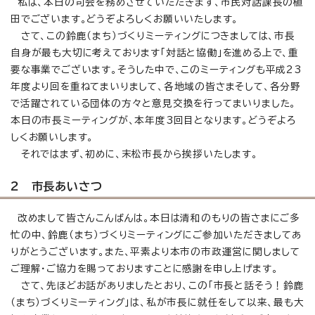
私は、本日の司会を務めさせていただきます、市民対話課長の植
田でございます。どうぞよろしくお願いいたします。
さて、この鈴鹿（まち）づくりミーティングにつきましては、市長
自身が最も大切に考えております「対話と協働」を進める上で、重
要な事業でございます。そうした中で、このミーティングも平成23
年度より回を重ねてまいりまして、各地域の皆さまそして、各分野
で活躍されている団体の方々と意見交換を行ってまいりました。
本日の市長ミーティングが、本年度3回目となります。どうぞよろ
しくお願いします。
それではまず、初めに、末松市長から挨拶いたします。
2 市長あいさつ
改めまして皆さんこんばんは。本日は清和のもりの皆さまにご多
忙の中、鈴鹿（まち）づくりミーティングにご参加いただきましてあ
りがとうございます。また、平素より本市の市政運営に関しまして
ご理解・ご協力を賜っておりますことに感謝を申し上げます。
さて、先ほどお話がありましたとおり、この「市長と話そう！鈴鹿
（まち）づくりミーティング」は、私が市長に就任をして以来、最も大