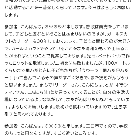
清和のもりができた時から参加させていただいております。子ども
と活動することを一番楽しく思っています。今日はよろしくお願い
します。
参加者
こんばんは。※※※※と申します。普段は商売をしていま
して、子どもと遊ぶということはあまりないのですが、ガールスカ
ウトのリーダーを30年しておりまして、子どもと関わるのが大好き
で、ガールスカウトでやっていることをまた清和のもりで出来るこ
とがあればということで提案しております。先日、ペットボトルで作
ったロケットを飛ばしました。初めは失敗しましたが、100メートル
くらいまで飛んだときに子どもたちが、「うわーっ！飛んだ飛んだ
ー！」って喜んでいるその声がすごく好きで、また次もがんばろう
と思います。また、まちで「リーダーさん、こんにちは」とか「ボラン
ティアさん、こんにちは」とか言ってくれてることが、自分の生活の
糧になっているような気がして、またがんばりたいなと思っていま
す。よろしくお願いします。最初から関わっていますので、生き字
引きと言われております。
参加者
こんばんは。※※※※と申します。三日市ですので、学校
のちょっと東なんですが、すごく近いところです。