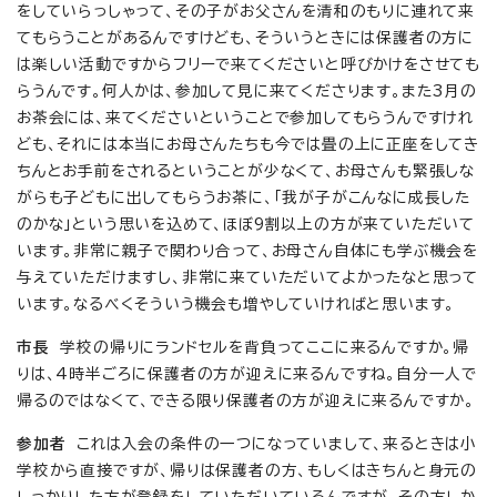
をしていらっしゃって、その子がお父さんを清和のもりに連れて来
てもらうことがあるんですけども、そういうときには保護者の方に
は楽しい活動ですからフリーで来てくださいと呼びかけをさせても
らうんです。何人かは、参加して見に来てくださります。また3月の
お茶会には、来てくださいということで参加してもらうんですけれ
ども、それには本当にお母さんたちも今では畳の上に正座をしてき
ちんとお手前をされるということが少なくて、お母さんも緊張しな
がらも子どもに出してもらうお茶に、「我が子がこんなに成長した
のかな」という思いを込めて、ほぼ9割以上の方が来ていただいて
います。非常に親子で関わり合って、お母さん自体にも学ぶ機会を
与えていただけますし、非常に来ていただいてよかったなと思って
います。なるべくそういう機会も増やしていければと思います。
市長
学校の帰りにランドセルを背負ってここに来るんですか。帰
りは、4時半ごろに保護者の方が迎えに来るんですね。自分一人で
帰るのではなくて、できる限り保護者の方が迎えに来るんですか。
参加者
これは入会の条件の一つになっていまして、来るときは小
学校から直接ですが、帰りは保護者の方、もしくはきちんと身元の
しっかりした方が登録をしていただいているんですが、その方しか