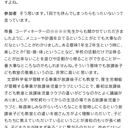
すよね。
参加者
そう思います。1回でも休んでしまったらもったいないって
言っています。
市長
コーディネーターの※※※※先生からも聞かせていただきま
したように、メニューや計画を立てるということがとても大事なの
だなということがわかりました。ある意味1年生2年生という時に、
楽しさとか「知・徳・体」ということなど、学校の活動だけでは得る
ことが出来ないことを遊びや活動から得ることができることが一
番大事なところなのかもしれませんね。そういう意味でも放課後子
ども教室の意義というのは、非常に高いと思います。
文部科学省が管轄する事業が放課後子ども教室で、厚生労働省
が管轄する事業が放課後児童クラブということで、最初は放課後
子ども教室と放課後児童クラブの違いがどうなのかとよく議論が
ありましたが、学校終わってからの生活の場である放課後児童ク
ラブと、毎週楽しみながらいろいろなことを習得しにくるという放
課後子ども教室との違いを皆さん方がよく理解いただいて、子ど
もたちに教えていただいているということが清和のもりが長く続
き、子どもたちが休まず来ることに繋がるのだなと、改めてびっく