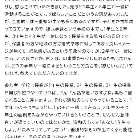
りし、感心させていただきました。先ほど1年生と2年生が一緒に
活動することがとてもすばらしいことだというお話がありました
が、全国的には三重県の中でも多くあるのですが、子どもたちが減
ってきていますので、複式学級という学校の中でも1年生と2年
生、3年生と4年生が一緒になって授業をする場合があるのです
が、保護者の方や地域の方は複式学級に対してあまり良いイメー
ジが無くて、抵抗感があるという印象なのですが、2学年が一緒に
やることの良さとか、例えばこの事業から少し反れるかもしません
が、2つの学年が一緒にするということの良さをお感じいただいて
いれば、教えていただきたいのですが。
参加者
学校は授業が1年生の授業、2年生の授業、3年生の授業
を同じ部屋でやっていれば、ぜんぜん話が違いますよね。黒板に書
かれることも違いますし。それが清和のもりでやっていることは、1
学年下の子はちょっと年上の子と一緒にできるし、2年生の子は1
年生の面倒をみながらやっていけるということで、ぜんぜん意味
合いが違っていいのではないかと。清和のもりで「あなた1年生で
しょ。」と決めつけてしてしまうと、差別的なものが出てくる可能性
があります。その辺の違いかなと思います。