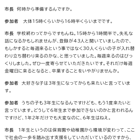
市長
何時から準備するんですか。
参加者
大体15時くらいから16時半くらいまでです。
市長
学校終わってからですもんね。15時から1時間半で。失礼な
話になるかもしれませんが、登録が43人と聞いていましたので、
もしかすると毎週来るという事ではなく30人くらいの子が入れ替
わり立ち替わり来るのかな、と思っていました。毎週来るのはびっ
くりしました。ぜひ一度寄らせていただきたいです。それだけ毎週
金曜日に来るとなると、卒業することをいやがりませんか。
参加者
大好きな子は3年生になってからも来たいと言っていま
す。
参加者
うちの子も3年生になるんですけども、もう1度来たいと
言っています。どうして6年生まで参加できないのかと言われるん
ですけど、1年2年だけでも大変なのに、6年生はねえ。
市長
1年生というのは保育園や幼稚園から環境が変わって、ここ
で社会の一歩を踏み出す支援をしていただいているのですから、