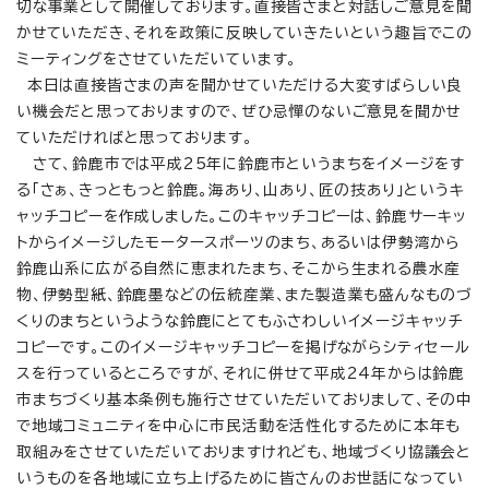
切な事業として開催しております。直接皆さまと対話しご意見を聞
かせていただき、それを政策に反映していきたいという趣旨でこの
ミーティングをさせていただいています。
本日は直接皆さまの声を聞かせていただける大変すばらしい良
い機会だと思っておりますので、ぜひ忌憚のないご意見を聞かせ
ていただければと思っております。
さて、鈴鹿市では平成25年に鈴鹿市というまちをイメージをす
る「さぁ、きっともっと鈴鹿。海あり、山あり、匠の技あり」というキ
ャッチコピーを作成しました。このキャッチコピーは、鈴鹿サーキッ
トからイメージしたモータースポーツのまち、あるいは伊勢湾から
鈴鹿山系に広がる自然に恵まれたまち、そこから生まれる農水産
物、伊勢型紙、鈴鹿墨などの伝統産業、また製造業も盛んなものづ
くりのまちというような鈴鹿にとてもふさわしいイメージキャッチ
コピーです。このイメージキャッチコピーを掲げながらシティセール
スを行っているところですが、それに併せて平成24年からは鈴鹿
市まちづくり基本条例も施行させていただいておりまして、その中
で地域コミュニティを中心に市民活動を活性化するために本年も
取組みをさせていただいておりますけれども、地域づくり協議会と
いうものを各地域に立ち上げるために皆さんのお世話になってい