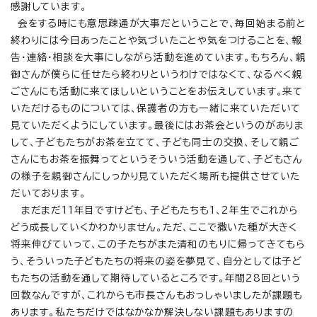
感謝しています。
会をする時にも意思疎通が大事だということで、毎回始まる前と
終わりには今日あったことや気づいたことや気をつけることを、報
告・連絡・相談を大事にしながら活動を進めています。もちろん、親
御さんが僕らに任せたら終わりというわけではなくて、なるべく親
ごさんにも活動に来てほしいということをお伝えしています。来て
いただけるものについては、保護者の方も一緒に来ていただいて
見ていただくようにしています。最後にはお茶会というのがありま
して、子どもたちがお茶を立てて、子ども同士の交換、そして親ご
さんにもお茶を振舞ってというそういう活動を通して、子どもさん
の様子を親御さんにしっかり見ていただく場所も提供させていた
だいております。
まだまだ11年目ですけども、子どもたちも1、2年生でこれから
どう成長していくかわかりません。ただ、ここで撒いた種が大きく
将来伸びていって、この子たちがまた清和のもりに帰ってきてもら
う、そういった子どもたちの将来の姿を夢見て、自分としては子ど
もたちの活動を通して期待しているところです。年間28回という
回数なんですが、これからも市長さんもおっしゃいましたが課題も
あります。私たちだけではなかなか解決しない課題もありますの