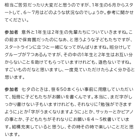
相当ご苦労だったり大変だと思うのですが、1年生の6月からスタ
ートして、6～7月はどのような状況なのでしょうか。参考に聞かせ
てください。
参加者
意外と1年生は2年生の先輩たちについていきますね。こ
の前まで保育園だったのになあ、と思うような子どもたちですが、
スタートラインに立つと一緒になってがんばりますね。班分けして
グループが7つあるんですが、その中の1年生と2年生はお互い分
からないことを助けてもらっていますけれども、遜色ないですね。
すごいものだなと思いますし、一度見ていただけたらよく分かると
思います。
参加者
七夕のときは、笹を50本くらい事前に用意していただい
て、短冊に子どもたちがお願いを書くんです。本当に、まだ字がし
っかり書けない子もいますけれども、それなりに「勉強ができます
ように」とか「字がうまくなりますように」とか、サッカーとかピアノ
の事とか、子どもたちがそれなりにお願いを4～5枚書いていま
す。結構充実していると思うし、その時その時で楽しいことだと思
います。