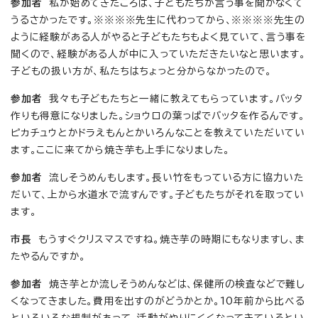
参加者
私が始めてきたころは、子どもたちが言う事を聞かなくて
うるさかったです。※※※※先生に代わってから、※※※※先生の
ように経験がある人がやると子どもたちもよく見ていて、言う事を
聞くので、経験がある人が中に入っていただきたいなと思います。
子どもの扱い方が、私たちはちょっと分からなかったので。
参加者
我々も子どもたちと一緒に教えてもらっています。バッタ
作りも得意になりました。ショウロの葉っぱでバッタを作るんです。
ピカチュウとかドラえもんとかいろんなことを教えていただいてい
ます。ここに来てから焼き芋も上手になりました。
参加者
流しそうめんもします。長い竹をもっている方に協力いた
だいて、上から水道水で流すんです。子どもたちがそれを取ってい
ます。
市長
もうすぐクリスマスですね。焼き芋の時期にもなりますし、ま
たやるんですか。
参加者
焼き芋とか流しそうめんなどは、保健所の検査などで難し
くなってきました。費用を出すのがどうかとか。10年前から比べる
といろいろな規制があって、活動がやりにくくなってきているとい