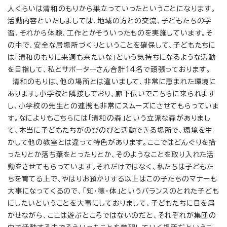
人くらいは清和のもりから巣立っていったということになります。
活動内容といたしましては、地域の方との交流、子どもたちの学
習、それから体験、工作とかそういったものを実施しています。そ
の中で、安全な居場所づくりということを確保して、子どもたちに
は「清和のもりに来週も来たいな」という気持ちになるような活動
を目指して、私とサポーターさん合計14名で頑張っております。
清和のもりは、他の場所とは違いまして、非常に恵まれた環境に
あります。小学校と隣接しており、廊下伝いでこちらに来られます
し、小学校の先生との連携も非常にスムーズにさせてもらっていま
す。なによりもこちらには「清和の森」という立派な森がありまし
て、本当に子どもたちがのびのびと活動できる場所で、環境を生
かして他の教室とは違って特色があります。ここではどんぐりを拾
ったりとか落ち葉をとったりとか、そのようなことを取り入れた活
動をさせてもらっています。それだけではなく、私たちは子どもた
ちを育てる上で、やはりお預かりする以上はこの子たちのマナーも
大事になってくるので、「知・徳・体」というバランスのとれた子ども
にしたいということを大事にしておりまして、子どもたちに目を届
かせながら、ここは遊ぶところではないのだと、それぞれが集団の