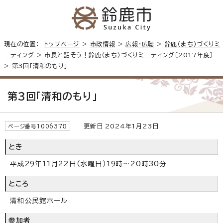
現在の位置：
トップページ
>
市政情報
>
広報・広聴
>
鈴鹿（まち）づくりミ
ーティング
>
市長と話そう！鈴鹿（まち）づくりミーティング〔2017年度〕
> 第3回「清和のもり」
第3回「清和のもり」
更新日 2024年1月23日
ページ番号1006378
とき
平成29年11月22日（水曜日）19時～20時30分
ところ
清和公民館ホール
参加者