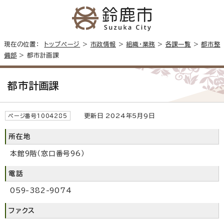
現在の位置：
トップページ
>
市政情報
>
組織・業務
>
各課一覧
>
都市整
備部
> 都市計画課
都市計画課
更新日 2024年5月9日
ページ番号1004285
所在地
本館9階（窓口番号96）
電話
059-382-9074
ファクス