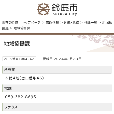
現在の位置：
トップページ
>
市政情報
>
組織・業務
>
各課一覧
>
地域振
興部
> 地域協働課
地域協働課
更新日 2024年2月28日
ページ番号1004242
所在地
本館4階（窓口番号46）
電話
059-382-8695
ファクス