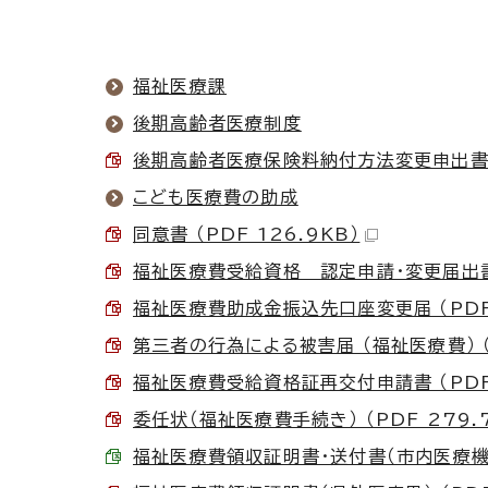
福祉医療課
後期高齢者医療制度
後期高齢者医療保険料納付方法変更申出書 （P
こども医療費の助成
同意書 （PDF 126.9KB）
福祉医療費受給資格 認定申請・変更届出書 （
福祉医療費助成金振込先口座変更届 （PDF 
第三者の行為による被害届 （福祉医療費） （P
福祉医療費受給資格証再交付申請書 （PDF 
委任状（福祉医療費手続き） （PDF 279.
福祉医療費領収証明書・送付書（市内医療機関用）