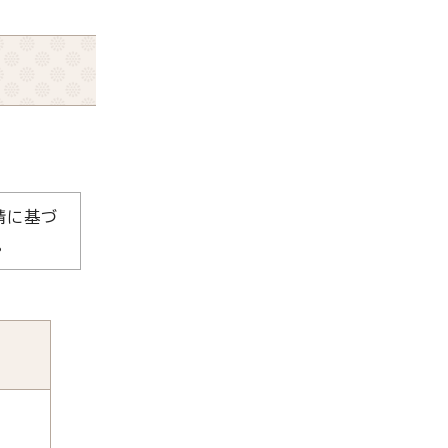
請に基づ
。