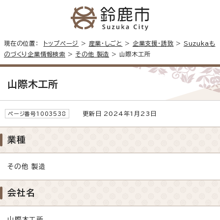
現在の位置：
トップページ
>
産業・しごと
>
企業支援・誘致
>
Suzukaも
のづくり企業情報検索
>
その他 製造
> 山際木工所
山際木工所
更新日 2024年1月23日
ページ番号1003538
業種
その他 製造
会社名
山際木工所