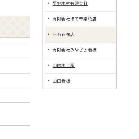
平野木材有限会社
有限会社ほて幸染物店
三石石像店
有限会社みやざき看板
山際木工所
山田看板