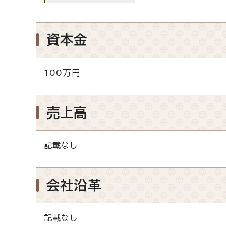
資本金
100万円
売上高
記載なし
会社沿革
記載なし