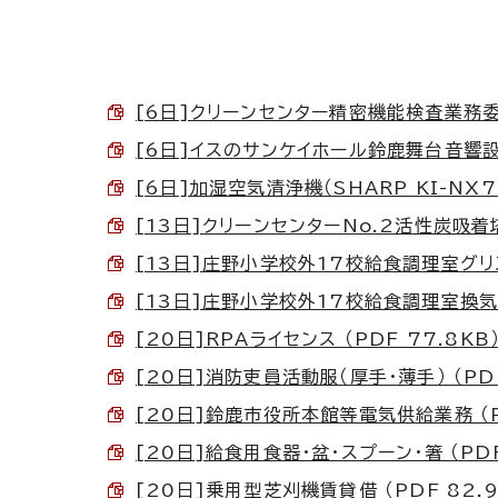
[6日]クリーンセンター精密機能検査業務委託 
[6日]イスのサンケイホール鈴鹿舞台音響設備
[6日]加湿空気清浄機（SHARP KI-NX75
[13日]クリーンセンターNo.2活性炭吸着
[13日]庄野小学校外17校給食調理室グリス
[13日]庄野小学校外17校給食調理室換気扇
[20日]RPAライセンス （PDF 77.8KB
[20日]消防吏員活動服（厚手・薄手） （PDF
[20日]鈴鹿市役所本館等電気供給業務 （PD
[20日]給食用食器・盆・スプーン・箸 （PDF
[20日]乗用型芝刈機賃貸借 （PDF 82.9