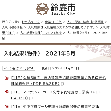
現在の位置：
トップページ
>
産業・しごと
>
入札・契約・検査・技術管理
>
入札・契約情報
>
入札結果は入札情報システムで公開しています。
>
入札結
果(物件)
>
入札結果(物件) 2021年度
> 入札結果(物件) 2021年5
月
入札結果(物件) 2021年5月
更新日 2024年1月23日
ページ番号1009924
[11日]令和3年度 市内遺跡発掘調査等事業に係る保存処
理業務委託 （PDF 86.2KB）
[11日]マイナンバーカード交付予約電話窓口業務 （PDF
84.0KB）
[11日]小中学校プール循環ろ過装置保守点検業務委託