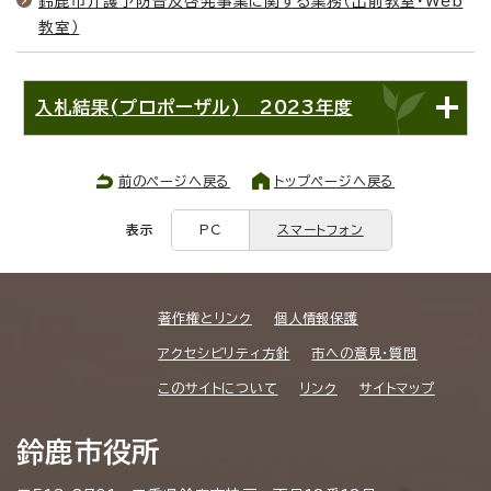
鈴鹿市介護予防普及啓発事業に関する業務（出前教室・Web
教室）
入札結果(プロポーザル) 2023年度
前のページへ戻る
トップページへ戻る
表示
PC
スマートフォン
著作権とリンク
個人情報保護
アクセシビリティ方針
市への意見・質問
このサイトについて
リンク
サイトマップ
鈴鹿市役所