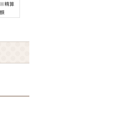
※精算
額