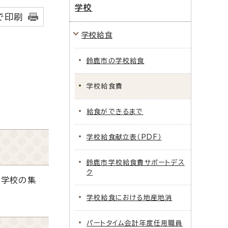
学校
で印刷
学校給食
鈴鹿市の学校給食
、
学校給食費
給食ができるまで
学校給食献立表（PDF）
鈴鹿市学校給食費サポートデス
ク
、学校の集
学校給食における地産地消
パートタイム会計年度任用職員