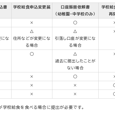
込書
学校給食申込変更届
口座振替依頼書
学校給
（幼稚園・中学校のみ）
再
×
○
△
△
更にな
住所などが変更にな
引落し口座が変更にな
る場合
る場合
○
△
過去に提出したことが
ない場合
×
○
×
×
×
×
様が学校給食を食べる場合に提出が必要です。