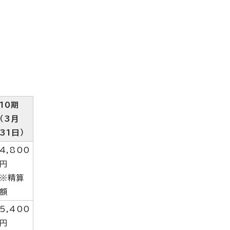
10期
（3月
31日）
4,800
円
※精算
額
5,400
円