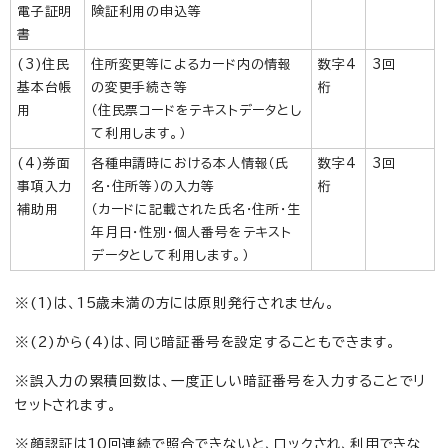
電子証明
険証利用の申込等
書
(3)住民
住所変更等によるカード内の情報
数字4
3回
基本台帳
の変更手続き等
桁
用
（住民票コードをテキストデータとし
て利用します。）
(4)券面
各種申請時における本人情報（氏
数字4
3回
事項入力
名・住所等）の入力等
桁
補助用
（カードに記載された氏名・住所・生
年月日・性別・個人番号をテキスト
データとして利用します。）
※(1)は、15歳未満の方には原則発行されません。
※(2)から(4)は、同じ暗証番号を設定することもできます。
※誤入力の累積回数は、一度正しい暗証番号を入力することでリ
セットされます。
※顔認証は10回連続で照合できないと、ロックされ、利用できな