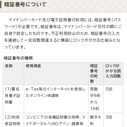
暗証番号について
マイナンバーカード及び電子証明書の利用には、暗証番号（パス
ワード）が必要です。暗証番号は、マイナンバーカード交付の際にご
自身で設定したものです。不正利用防止のため、暗証番号の入力
を連続して一定回数間違えると機能にロックがかかる仕組みとな
っています。
暗証番号の種類
名称
使用用途
暗証
ロックが
番号
かかる誤
の桁
入力回数
数
(1)署名
e-Tax等のインターネットを使用し
英数
5回
用電子証
たオンライン申請等
字6桁
明書
から
16桁
(2)利用
コンビニでの各種証明書の取得、マ
数字4
3回
者証明用
イナポータルへのログイン、健康保
桁