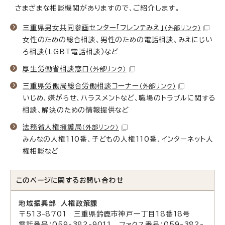
さまざまな相談機関がありますので、ご紹介します。
三重県男女共同参画センター「フレンテみえ」
（外部リンク）
女性のための総合相談、男性のための電話相談、みえにじい
ろ相談（LGBT電話相談）など
厚生労働省相談窓口
（外部リンク）
三重県労働局総合労働相談コーナー
（外部リンク）
いじめ、嫌がらせ、ハラスメントなど、職場のトラブルに関する
相談、解決のための情報提供など
法務省人権擁護局
（外部リンク）
みんなの人権110番、子どもの人権110番、インターネット人
権相談など
このページに関する
お問い合わせ
地域振興部 人権政策課
〒513-8701 三重県鈴鹿市神戸一丁目18番18号
電話番号：059-382-9011 ファクス番号：059-382-