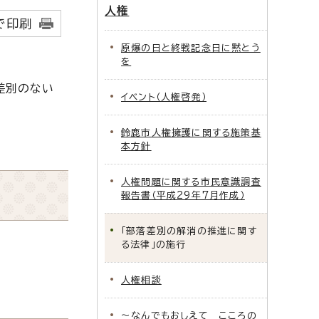
人権
で印刷
原爆の日と終戦記念日に黙とう
を
差別のない
イベント（人権啓発）
鈴鹿市人権擁護に関する施策基
本方針
人権問題に関する市民意識調査
報告書（平成29年7月作成）
「部落差別の解消の推進に関す
る法律」の施行
人権相談
～なんでもおしえて こころの