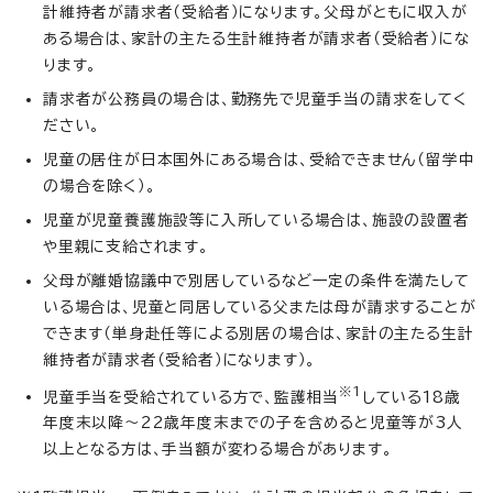
計維持者が請求者（受給者）になります。父母がともに収入が
ある場合は、家計の主たる生計維持者が請求者（受給者）にな
ります。
請求者が公務員の場合は、勤務先で児童手当の請求をしてく
ださい。
児童の居住が日本国外にある場合は、受給できません（留学中
の場合を除く）。
児童が児童養護施設等に入所している場合は、施設の設置者
や里親に支給されます。
父母が離婚協議中で別居しているなど一定の条件を満たして
いる場合は、児童と同居している父または母が請求することが
できます（単身赴任等による別居の場合は、家計の主たる生計
維持者が請求者（受給者）になります）。
※1
児童手当を受給されている方で、監護相当
している18歳
年度末以降～22歳年度末までの子を含めると児童等が3人
以上となる方は、手当額が変わる場合があります。