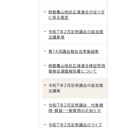
鈴鹿亀山地区広域連合の在り方
に係る提言
令和7年2月定例議会の追加提
出議案等
第14回議会報告会実施結果
鈴鹿亀山地区広域連合検証特別
委員会調査報告書について
令和7年2月定例議会の追加提
出議案
令和7年2月定例議会 代表質
問・質疑・一般質問のお知らせ
令和7年2月定例議会のライブ