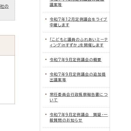
議案等
ズ社の
令和7年12月定例議会をライブ
中継します
「こどもと議員のふれあいミーテ
ィングinすずか」を開催します
令和7年9月定例議会の概要
令和7年9月定例議会の追加提
出議案等
常任委員会行政視察報告書につ
いて
令和7年9月定例議会 質疑・一
般質問のお知らせ