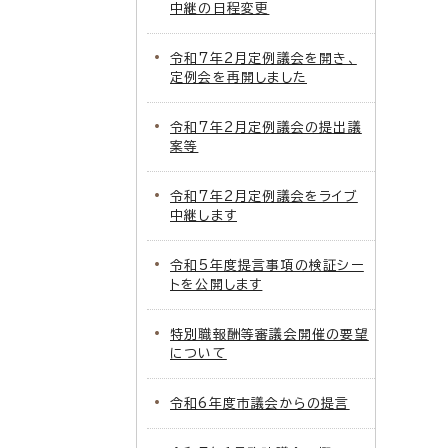
中継の日程変更
令和7年2月定例議会を開き、
定例会を再開しました
令和7年2月定例議会の提出議
案等
令和7年2月定例議会をライブ
中継します
令和5年度提言事項の検証シー
トを公開します
特別職報酬等審議会開催の要望
について
令和6年度市議会からの提言