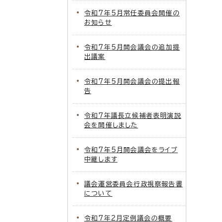
令和7年5月常任委員会開催の
お知らせ
令和7年5月開会議会の追加提
出議案
令和7年5月開会議会の提出報
告
令和7年議長立候補者表明演説
会を開催しました
令和7年5月開会議会をライブ
中継します
議会運営委員会行政視察報告書
について
令和7年2月定例議会の概要