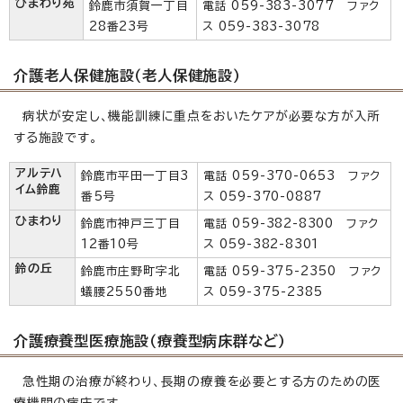
ひまわり苑
鈴鹿市須賀一丁目
電話 059-383-3077 ファク
28番23号
ス 059-383-3078
介護老人保健施設（老人保健施設）
病状が安定し、機能訓練に重点をおいたケアが必要な方が入所
する施設です。
アルテハ
鈴鹿市平田一丁目3
電話 059-370-0653 ファク
イム鈴鹿
番5号
ス 059-370-0887
ひまわり
鈴鹿市神戸三丁目
電話 059-382-8300 ファク
12番10号
ス 059-382-8301
鈴の丘
鈴鹿市庄野町字北
電話 059-375-2350 ファク
蟻腰2550番地
ス 059-375-2385
介護療養型医療施設（療養型病床群など）
急性期の治療が終わり、長期の療養を必要とする方のための医
療機関の病床です。