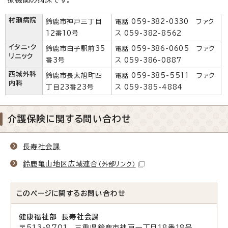
村瀬病院
鈴鹿市神戸三丁目
電話 059-382-0330 ファク
12番10号
ス 059-382-8562
イタニ・ク
鈴鹿市白子駅前35
電話 059-386-0605 ファク
リニック
番3号
ス 059-386-0887
西城外科
鈴鹿市長太旭町四
電話 059-385-5511 ファク
内科
丁目23番23号
ス 059-385-4884
介護保険に関する問い合わせ
長寿社会課
鈴鹿亀山地区広域連合
（外部リンク）
このページに関する
お問い合わせ
健康福祉部 長寿社会課
〒513-8701 三重県鈴鹿市神戸一丁目18番18号