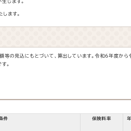
が生じます。
たします。
額等の見込にもとづいて、算出しています。令和6年度から
です。
条件
保険料率