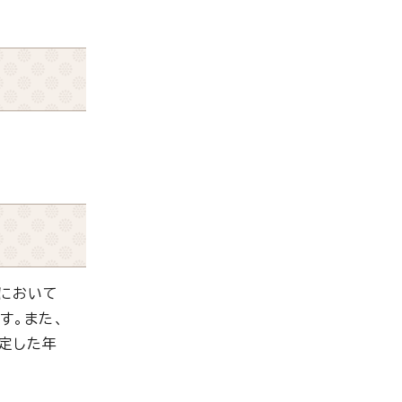
において
す。また、
定した年