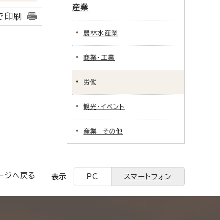
産業
で印刷
農林水産業
商業・工業
労働
観光・イベント
産業 その他
ージへ戻る
表示
PC
スマートフォン