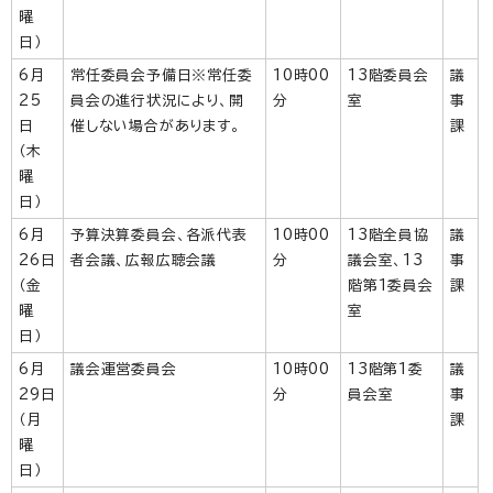
曜
日）
6月
常任委員会予備日※常任委
10時00
13階委員会
議
25
員会の進行状況により、開
分
室
事
日
催しない場合があります。
課
（木
曜
日）
6月
予算決算委員会、各派代表
10時00
13階全員協
議
26日
者会議、広報広聴会議
分
議会室、13
事
（金
階第1委員会
課
曜
室
日）
6月
議会運営委員会
10時00
13階第1委
議
29日
分
員会室
事
（月
課
曜
日）