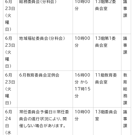
6月
総務委員会（分科会）
10時00
13階第2委
議
23日
分
員会室
事
（火
課
曜
日）
6月
地域福祉委員会（分科会）
10時00
13階第1委
議
23日
分
員会室
事
（火
課
曜
日）
6月
6月教育委員会定例会
16時00
11階教育委
教
23日
分 から
員会室
育
（火
17時15
総
曜
分
務
日）
課
6月
常任委員会予備日※常任委
10時00
13階委員会
議
24
員会の進行状況により、開
分
室
事
日
催しない場合があります。
課
（水