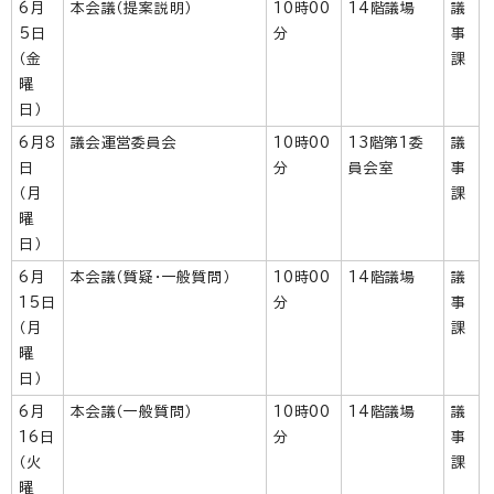
6月
本会議（提案説明）
10時00
14階議場
議
5日
分
事
（金
課
曜
日）
6月8
議会運営委員会
10時00
13階第1委
議
日
分
員会室
事
（月
課
曜
日）
6月
本会議（質疑・一般質問）
10時00
14階議場
議
15日
分
事
（月
課
曜
日）
6月
本会議（一般質問）
10時00
14階議場
議
16日
分
事
（火
課
曜