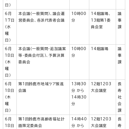
日）
6月
本会議（一般質問）、議会運
10時00
14階議場、
議
17日
営委員会、各派代表者会議
分
13階第1委
事
（水
員会室
課
曜
日）
6月
本会議（一般質問・追加議案
10時00
14階議場
議
18日
等・委員会付託）、予算決算
分
事
（木
委員会
課
曜
日）
6月
第1回鈴鹿市地域ケア推進
13時30
12階1203
長
18日
会議
分 から
大会議室
寿
（木
14時30
社
曜
分
会
日）
課
6月
第1回鈴鹿市高齢者福祉計
14時40
12階1203
長
18日
画策定委員会
分 から
大会議室
寿