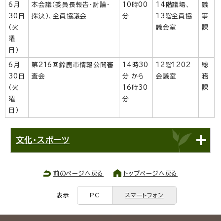
6月
本会議（委員長報告・討論・
10時00
14階議場、
議
30日
採決）、全員協議会
分
13階全員協
事
（火
議会室
課
曜
日）
6月
第216回鈴鹿市情報公開審
14時30
12階1202
総
30日
査会
分 から
会議室
務
（火
16時30
課
曜
分
日）
文化・スポーツ
前のページへ戻る
トップページへ戻る
表示
PC
スマートフォン