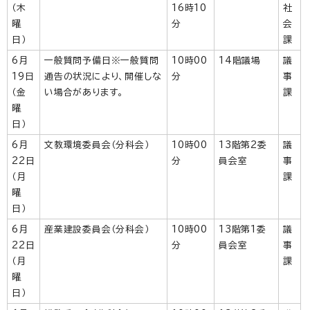
（木
16時10
社
曜
分
会
日）
課
6月
一般質問予備日※一般質問
10時00
14階議場
議
19日
通告の状況により、開催しな
分
事
（金
い場合があります。
課
曜
日）
6月
文教環境委員会（分科会）
10時00
13階第2委
議
22日
分
員会室
事
（月
課
曜
日）
6月
産業建設委員会（分科会）
10時00
13階第1委
議
22日
分
員会室
事
（月
課
曜
日）