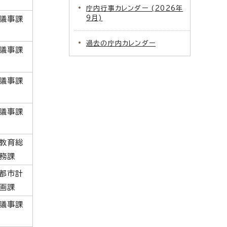
庁内行事カレンダー (2026年
9月)
議事課
過去の庁内カレンダー
議事課
議事課
議事課
教育総
務課
都市計
画課
議事課