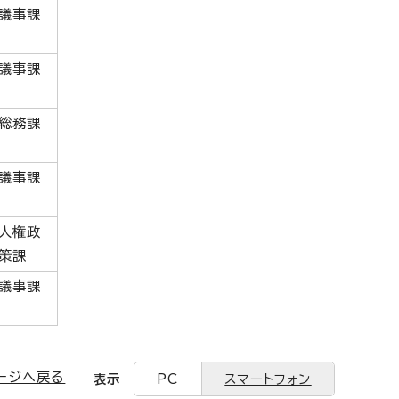
議事課
議事課
総務課
議事課
人権政
策課
議事課
ージへ戻る
表示
PC
スマートフォン