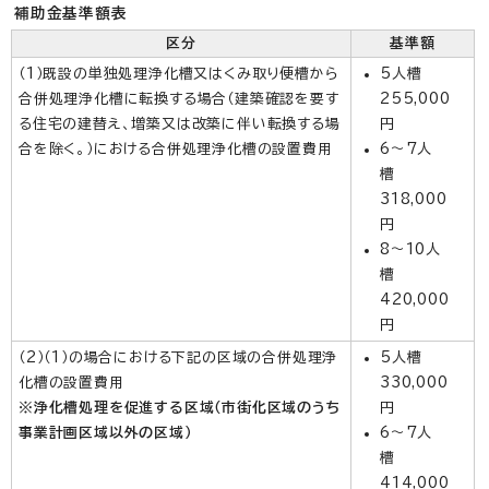
補助金基準額表
区分
基準額
（1）既設の単独処理浄化槽又はくみ取り便槽から
5人槽
合併処理浄化槽に転換する場合（建築確認を要す
255,000
る住宅の建替え、増築又は改築に伴い転換する場
円
合を除く。）における合併処理浄化槽の設置費用
6～7人
槽
318,000
円
8～10人
槽
420,000
円
（2）（1）の場合における下記の区域の合併処理浄
5人槽
化槽の設置費用
330,000
※浄化槽処理を促進する区域（市街化区域のうち
円
事業計画区域以外の区域）
6～7人
槽
414,000