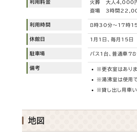
利用料金
火葬 大人4,000
斎場 3時間22,0
利用時間
8時30分～17時1
休館日
1月1日、毎月15日
駐車場
バス1台、普通車7
備考
※更衣室はありま
※湯沸室は使用
※貸し出し用車い
地図