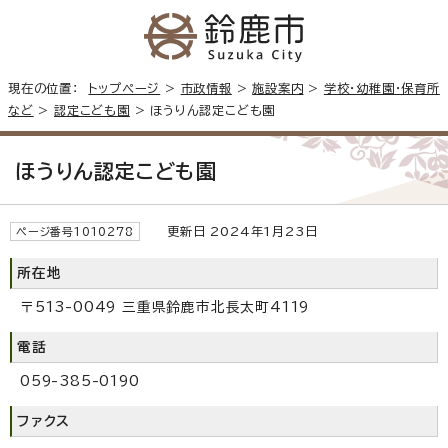
現在の位置：
トップページ
>
市政情報
>
施設案内
>
学校・幼稚園・保育所
など
>
認定こども園
> ほうりん認定こども園
ほうりん認定こども園
更新日 2024年1月23日
ページ番号1010278
所在地
〒513-0049 三重県鈴鹿市北長太町4119
電話
059-385-0190
ファクス