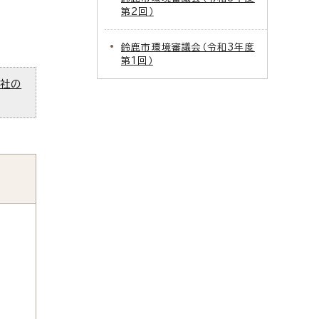
第2回）
鈴鹿市環境審議会（令和3年度
第1回）
ズ社の