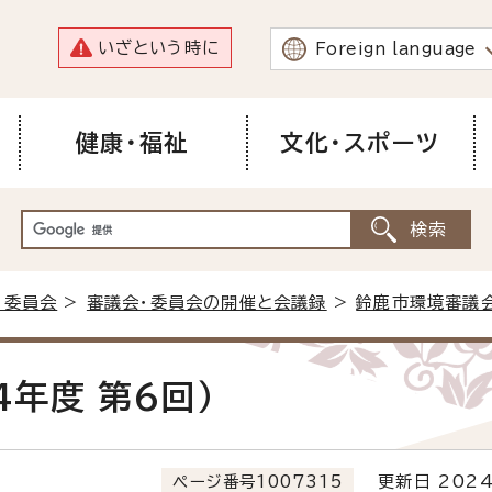
いざという時に
Foreign language
健康・福祉
文化・スポーツ
・委員会
>
審議会・委員会の開催と会議録
>
鈴鹿市環境審議
年度 第6回）
ページ番号1007315
更新日 2024