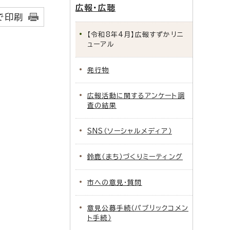
広報・広聴
で印刷
【令和8年4月】広報すずかリニ
ューアル
発行物
広報活動に関するアンケート調
査の結果
SNS（ソーシャルメディア）
鈴鹿（まち）づくりミーティング
市への意見・質問
意見公募手続（パブリックコメン
ト手続）