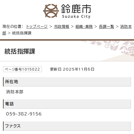
現在の位置：
トップページ
>
市政情報
>
組織・業務
>
各課一覧
>
消防本
部
> 統括指揮課
統括指揮課
更新日 2025年11月6日
ページ番号1015022
所在地
消防本部
電話
059-382-9156
ファクス