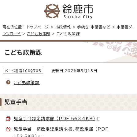
現在の位置：
トップページ
>
市政情報
>
手続き・申請書など
>
申請書ダ
ウンロード
>
こども政策部
> こども政策課
こども政策課
更新日 2026年5月13日
ページ番号1009705
こども政策課
児童手当
児童手当認定請求書 （PDF 563.4KB）
児童手当 額改定認定請求書、額改定届 （PDF
152.5KB）