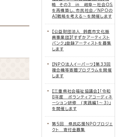
略 その3 in 岐阜～社会OS
を再構築し、市民社会／NPOの
AI戦略を考える～を開催します
【公益財団法人 鈴鹿市文化振
興事業団】『すずかアーティスト
バンク』登録アーティストを募集
します
【NPO法人イーパーツ】第33回
複合機等寄贈プログラムを開催
します
【三重県社会福祉協議会】「令和
8年度 ボランティアコーディネ
ーション研修 (実践編1～3）」
を開催します
第5回 県民応援NPOプロジェ
クト 寄付金募集