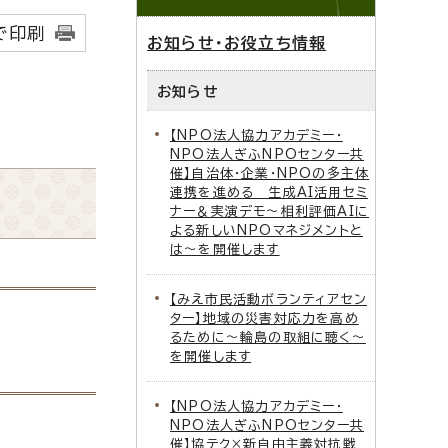
で印刷
お知らせ・お役立ち情報
お知らせ
【NPO法人協力アカデミー・
NPO法人ぎふNPOセンター共
催】自治体・企業・NPOの多主体
連携を進める 生成AI活用セミ
ナー＆実演デモ～相利評価AIに
よる新しいNPOマネジメントと
は～を開催します
【みえ市民活動ボランティアセン
ター】地域の災害対応力を高め
るために～輪島の取組に聴く～
を開催します
【NPO法人協力アカデミー・
NPO法人ぎふNPOセンター共
催】協テク×新自由主義対抗戦