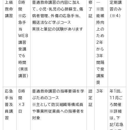
上級
8時
普通救命講習の内容に加え
修
―
定期講
救命
間
て、小児・乳児の心肺蘇生、傷
了
※技
習のみ
講習
※応
病者管理、外傷の応急手当、
証
能維
（※4）
急手
搬送法など学ぶコース
持向
当
実技と筆記の試験があります
上の
WEB
ため
講習
2年
受講
から
で6
3年
時間
間隔
（実技
で受
講習）
講推
奨
応急
8時
普通救命講習の指導要領を学
認
3年
年1回、
手当
間
ぶためのコース
定
11月ご
普及
×3
※主として防災組織等構成員
証
ろ開催
員講
日
や事業所従業員への指導者を
※詳細
習
対象
は、下
記「応急