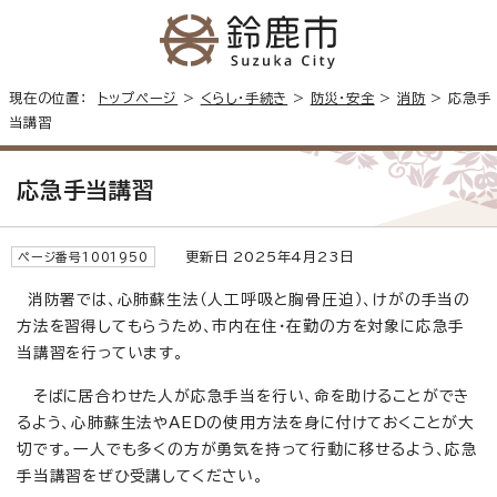
現在の位置：
トップページ
>
くらし・手続き
>
防災・安全
>
消防
> 応急手
当講習
応急手当講習
更新日 2025年4月23日
ページ番号1001950
消防署では、心肺蘇生法（人工呼吸と胸骨圧迫）、けがの手当の
方法を習得してもらうため、市内在住・在勤の方を対象に応急手
当講習を行っています。
そばに居合わせた人が応急手当を行い、命を助けることができ
るよう、心肺蘇生法やAEDの使用方法を身に付けておくことが大
切です。一人でも多くの方が勇気を持って行動に移せるよう、応急
手当講習をぜひ受講してください。