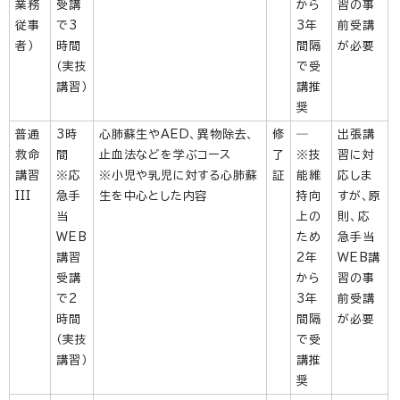
業務
受講
から
習の事
従事
で3
3年
前受講
者）
時間
間隔
が必要
（実技
で受
講習）
講推
奨
普通
3時
心肺蘇生やAED、異物除去、
修
―
出張講
救命
間
止血法などを学ぶコース
了
※技
習に対
講習
※応
※小児や乳児に対する心肺蘇
証
能維
応しま
III
急手
生を中心とした内容
持向
すが、原
当
上の
則、応
WEB
ため
急手当
講習
2年
WEB講
受講
から
習の事
で2
3年
前受講
時間
間隔
が必要
（実技
で受
講習）
講推
奨