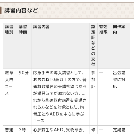
講習内容など
講習
講習
講習内容
認
有効
開催案
種別
時間
定
期限
内
証
な
ど
の
交
付
救命
90分
応急手当の導入講習として、
参
―
出張講
入門
おおむね10歳以上の方で、普
加
習に対
コー
通救命講習の受講希望はある
証
応
ス
が講習時間が取れない方、こ
れから普通救命講習を受講さ
れる方などを対象とした、胸
骨圧迫やAEDを中心に学ぶ
コース
普通
3時
心肺蘇生やAED、異物除去、
修
―
定期講