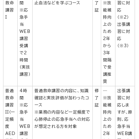
救命
間
止血法などを学ぶコース
了
※技
習に対
講習
※応
証
能維
応
I
急手
持向
（※2）
当
上の
出張講
WEB
ため
習に対
講習
2年
応
受講
から
（※3）
で2
3年
時間
間隔
（実技
で受
講習）
講推
奨
普通
4時
普通救命講習の内容に、知識
修
―
出張講
救命
間
確認と実技評価が加わったコ
了
※技
習に対
講習
※応
ース
証
能維
応しま
II（一
急手
※業務の内容など一定頻度で
持向
すが、原
定頻
当
心肺停止の応急手当への対応
上の
則、応
度
WEB
が想定される方を対象
ため
急手当
AED
講習
2年
WEB講