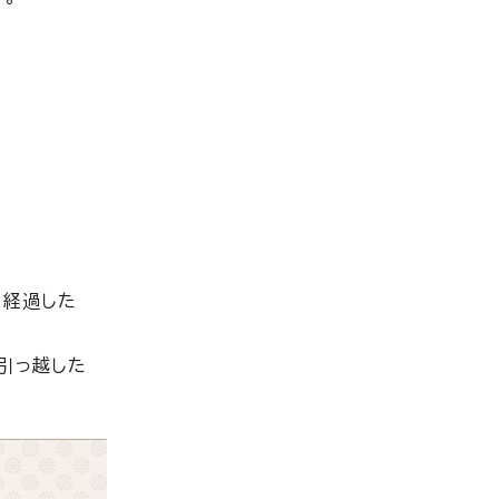
を経過した
引っ越した