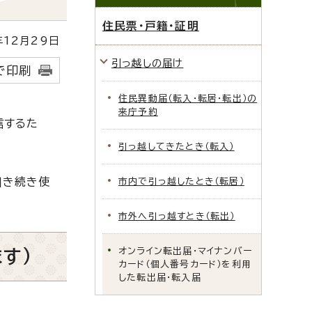
住民票・戸籍・証明
12月29日
引っ越しの届け
で印刷
住民異動届（転入・転居・転出）の
来庁予約
信するた
引っ越してきたとき（転入）
引き続き使
市内で引っ越したとき（転居）
市外へ引っ越すとき（転出）
オンライン転出届・マイナンバー
す）
カード（個人番号カード）を利用
した転出届・転入届