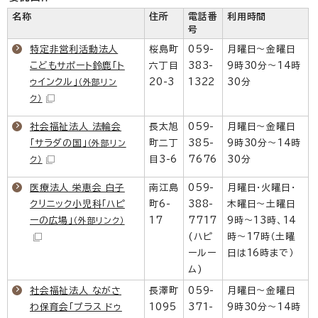
名称
住所
電話番
利用時間
号
特定非営利活動法人
桜島町
059-
月曜日～金曜日
こどもサポート鈴鹿「ト
六丁目
383-
9時30分～14時
ゥインクル」
20-3
1322
30分
（外部リン
ク）
社会福祉法人 法輪会
長太旭
059-
月曜日～金曜日
「サラダの国」
町二丁
385-
9時30分～14時
（外部リン
目3-6
7676
30分
ク）
医療法人 栄恵会 白子
南江島
059-
月曜日・火曜日・
クリニック小児科「ハピ
町6-
388-
木曜日～土曜日
ーの広場」
17
7717
9時～13時、14
（外部リンク）
(ハピ
時～17時（土曜
ールー
日は16時まで）
ム)
社会福祉法人 ながさ
長澤町
059-
月曜日～金曜日
わ保育会「プラス ドゥ
1095
371-
9時30分～14時