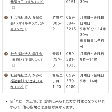
元気っ子」
0151
30分
（外部リンク）
社会福祉法人 愛児の
竹野町
059-
月曜日～金曜日・
会「スマイルキッズ」
305-
384-
日曜日
（外
2
3215
9時30分～14時
部リンク）
30分
※日曜日は予約
可
社会福祉法人 鈴生会
安塚町
059-
月曜日～金曜日
「愛あい」
787-
381-
9時～14時
（外部リンク）
3
1333
社会福祉法人 かみの
算所二
059-
月曜日～金曜日
福祉会「おひさま」
丁目
379-
9時～14時
（外
1-20
0180
部リンク）
※「ハピーの広場」は、診察に来られた方が対象となっていま
すので、他の広場とは形態が異なります。